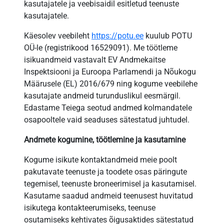
kasutajatele ja veebisaidil esitletud teenuste
kasutajatele.
Käesolev veebileht
https://potu.ee
kuulub POTU
OÜ-le (registrikood 16529091). Me töötleme
isikuandmeid vastavalt EV Andmekaitse
Inspektsiooni ja Euroopa Parlamendi ja Nõukogu
Määrusele (EL) 2016/679 ning kogume veebilehe
kasutajate andmeid turunduslikul eesmärgil.
Edastame Teiega seotud andmed kolmandatele
osapooltele vaid seaduses sätestatud juhtudel.
Andmete kogumine, töötlemine ja kasutamine
Kogume isikute kontaktandmeid meie poolt
pakutavate teenuste ja toodete osas päringute
tegemisel, teenuste broneerimisel ja kasutamisel.
Kasutame saadud andmeid teenusest huvitatud
isikutega kontakteerumiseks, teenuse
osutamiseks kehtivates õigusaktides sätestatud