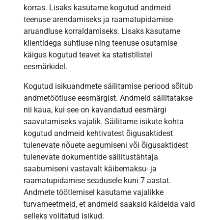
korras. Lisaks kasutame kogutud andmeid
teenuse arendamiseks ja raamatupidamise
aruandluse korraldamiseks. Lisaks kasutame
klientidega suhtluse ning teenuse osutamise
käigus kogutud teavet ka statistilistel
eesmärkidel.
Kogutud isikuandmete säilitamise periood sõltub
andmetöötluse eesmärgist. Andmeid säilitatakse
nii kaua, kui see on kavandatud eesmärgi
saavutamiseks vajalik. Säilitame isikute kohta
kogutud andmeid kehtivatest õigusaktidest
tulenevate nõuete aegumiseni või õigusaktidest
tulenevate dokumentide säilitustähtaja
saabumiseni vastavalt käibemaksu- ja
raamatupidamise seadusele kuni 7 aastat.
Andmete töötlemisel kasutame vajalikke
turvameetmeid, et andmeid saaksid käidelda vaid
selleks volitatud isikud.