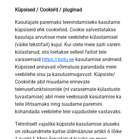
Küpsised / Cookie’d / pluginad
Kasutajate paremaks teenindamiseks kasutame
küpsiseid ehk cookie’sid. Cookie salvestatakse
kasutaja arvutisse meie veebilehe külastamisel
(väike tekstifail) kujul. Kui olete meie saiti varem
külastanud, siis loetakse sellest failist teie
varasemaid
https://potu.ee
kasutamise andmeid.
Küpsised annavad võimaluse parandada meie
veebilehe sisu ja kasutusmugavust. Küpsiste/
Cookie’de abil muudame erinevate
teenusefunktsioonide (nt varasemate külastuste
tuvastamise) abil meie veebisaidi kasutamise ka
teile lihtsamaks ning suudame paremini
kohandada veebilehe teie vajadustele vastavaks.
Tehniliselt vajalike küpsiste kasutamise aluseks
on isikuandmete kaitse üldmääruse artikli 6 lõike
1 punkt f. Meie õigustatud huviks on meie