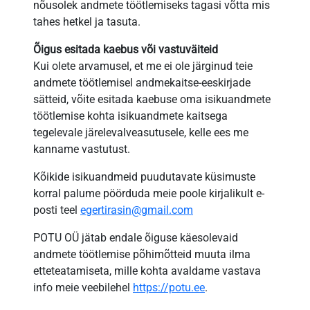
nõusolek andmete töötlemiseks tagasi võtta mis
tahes hetkel ja tasuta.
Õigus esitada kaebus
või vastuväiteid
Kui olete arvamusel, et me ei ole järginud teie
andmete töötlemisel andmekaitse-eeskirjade
sätteid, võite esitada kaebuse oma isikuandmete
töötlemise kohta isikuandmete kaitsega
tegelevale järelevalveasutusele, kelle ees me
kanname vastutust.
Kõikide isikuandmeid puudutavate küsimuste
korral palume pöörduda meie poole kirjalikult e-
posti teel
egertirasin@gmail.com
POTU OÜ jätab endale õiguse käesolevaid
andmete töötlemise põhimõtteid muuta ilma
etteteatamiseta, mille kohta avaldame vastava
info meie veebilehel
https://potu.ee
.