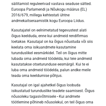
säilitamist reguleerivad vastava seaduse sätted.
Euroopa Parlamendi ja Nõukogu määrus (EL)
2016/679, millega kehtestati ühtne
andmekaitseraamistik kogu Euroopa Liidus.
Kasutajatel on eelnimetatud tegevustest alati
õigus keelduda, enne kui andmeid rendifirmas
loetakse. Kasutajal on ka õigus nõustuda või siis
keelata oma isikuandmete kasutamine
turunduslikel eesmärkidel. Teil on õigus mitte
lubada oma andmeid töödelda, kui teie andmeid
kasutatakse otseturunduse eesmärgil. Kui te ei
luba oma andmeid töödelda, palun andke meile
teada oma keeldumise põhjus.
Kasutajal on igal ajahetkel õigus loobuda
isikustatud turunduslike teadete saamisest. Õigus
nõusoleku tagasivõtmisele
-
Kui andmete
töötlemine põhineb nõusolekul, on teil õigus oma