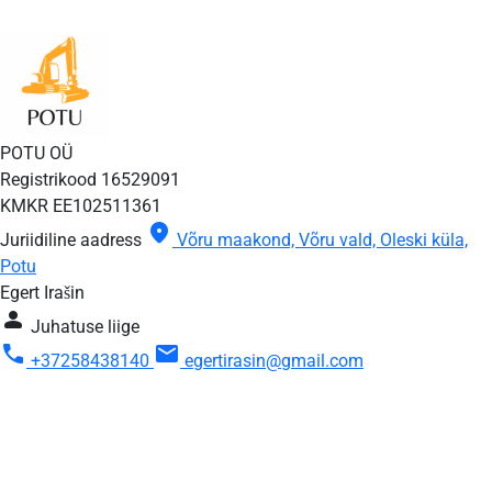
POTU OÜ
Registrikood
16529091
KMKR
EE102511361
location_on
Juriidiline aadress
Võru maakond, Võru vald, Oleski küla,
Potu
Egert Irašin
person
Juhatuse liige
call
mail
+37258438140
egertirasin@gmail.com