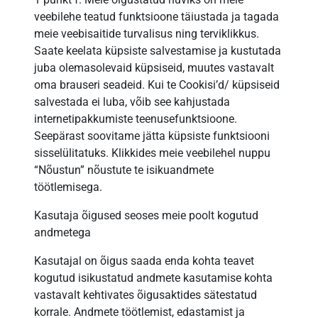
veebilehe teatud funktsioone täiustada ja tagada
meie veebisaitide turvalisus ning terviklikkus.
Saate keelata küpsiste salvestamise ja kustutada
juba olemasolevaid küpsiseid, muutes vastavalt
oma brauseri seadeid. Kui te Cookisi’d/ küpsiseid
salvestada ei luba, võib see kahjustada
internetipakkumiste teenusefunktsioone.
Seepärast soovitame jätta küpsiste funktsiooni
sisselülitatuks. Klikkides meie veebilehel nuppu
“Nõustun” nõustute te isikuandmete
töötlemisega.
Kasutaja õigused seoses meie poolt kogutud
andmetega
Kasutajal on õigus saada enda kohta teavet
kogutud isikustatud andmete kasutamise kohta
vastavalt kehtivates õigusaktides sätestatud
korrale. Andmete töötlemist, edastamist ja