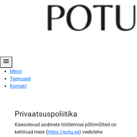
menu
Meist
Teenused
Kontakt
Privaatsustingimused
-
Privaatsuspoliitika
POTU
Käesolevad andmete töötlemise põhimõtted on
OÜ
kehtivad meie (
https://potu.ee
) veebilehe